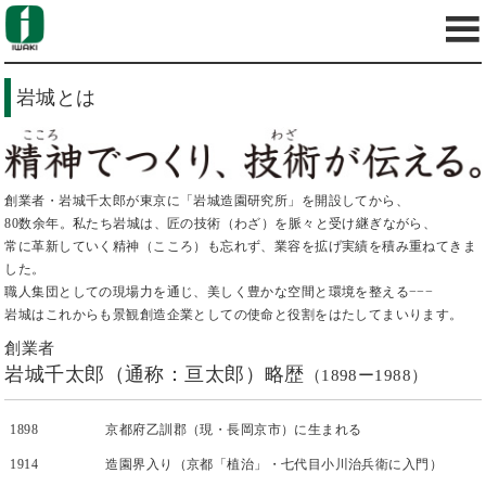
岩城とは
創業者・岩城千太郎が東京に「岩城造園研究所」を開設してから、
80数余年。私たち岩城は、匠の技術（わざ）を脈々と受け継ぎながら、
常に革新していく精神（こころ）も忘れず、業容を拡げ実績を積み重ねてきま
した。
職人集団としての現場力を通じ、美しく豊かな空間と環境を整える−−−
岩城はこれからも景観創造企業としての使命と役割をはたしてまいります。
創業者
岩城千太郎（通称：亘太郎）略歴
（1898ー1988）
1898
京都府乙訓郡（現・長岡京市）に生まれる
1914
造園界入り（京都「植治」・七代目小川治兵衛に入門）