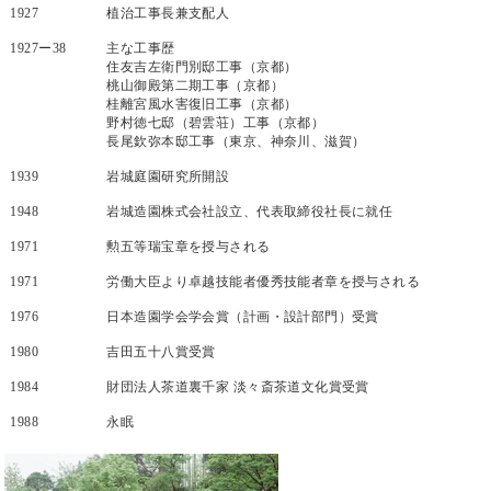
1927
植治工事長兼支配人
1927ー38
主な工事歴
住友吉左衛門別邸工事（京都）
桃山御殿第二期工事（京都）
桂離宮風水害復旧工事（京都）
野村徳七邸（碧雲荘）工事（京都）
長尾欽弥本邸工事（東京、神奈川、滋賀）
1939
岩城庭園研究所開設
1948
岩城造園株式会社設立、代表取締役社長に就任
1971
勲五等瑞宝章を授与される
1971
労働大臣より卓越技能者優秀技能者章を授与される
1976
日本造園学会学会賞（計画・設計部門）受賞
1980
吉田五十八賞受賞
1984
財団法人茶道裏千家 淡々斎茶道文化賞受賞
1988
永眠